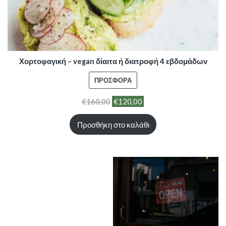
Χορτοφαγική – vegan δίαιτα ή διατροφή 4 εβδομάδων
ΠΡΟΪΌΝ
ΠΡΟΣΦΟΡΆ
ΣΕ
€
160,00
€
120,00
ΠΡΟΣΦΟΡΆ
Προσθήκη στο καλάθι