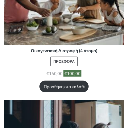
Οικογενειακή Διατροφή (4 άτομα)
ΠΡΟΪΌΝ
ΠΡΟΣΦΟΡΆ
ΣΕ
€
160,00
€
100,00
ΠΡΟΣΦΟΡΆ
Προσθήκη στο καλάθι